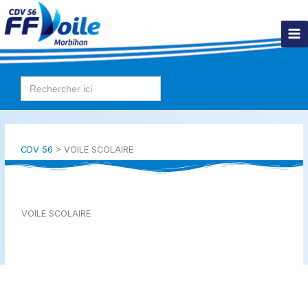
Aller
au
contenu
Search
for:
CDV 56
>
VOILE SCOLAIRE
VOILE SCOLAIRE